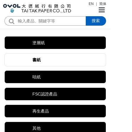
EN
|
简体
搜索
首頁
公司簡介
塗層紙
產品
書紙
新聞資訊
咭紙
證書下載
FSC認證產品
聯絡我們
再生產品
其他