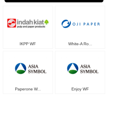
IKPP WF
White-A Ro...
Paperone W...
Enjoy WF