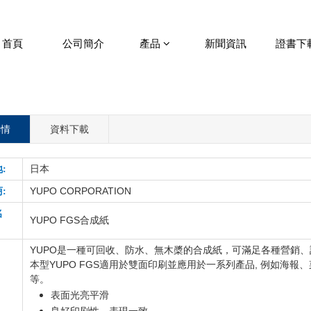
首頁
公司簡介
產品
新聞資訊
證書下
詳情
資料下載
:
日本
YUPO CORPORATION
:
名
YUPO
FGS
合成紙
YUPO
是一種可回收、防水、無木槳的合成紙，可滿足各種營銷、
YUPO FGS
,
本型
適用於雙面印刷並應用於一系列產品
例如海報、
等。
表面光亮平滑