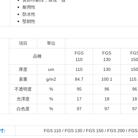
良好印刷性，表現一致
耐用性
防水性
堅韌性
項目
單位
F
GS
FGS
FG
品種
110
130
1
5
um
110
130
15
厚度
g/m2
84.7
100.1
115.
基重
%
95
96
96
不透明度
%
17
18
18
光澤度
%
97
97
97
白色度
FGS 110 / FGS 130 / FGS 150 / FGS 200 / FGS
寸: