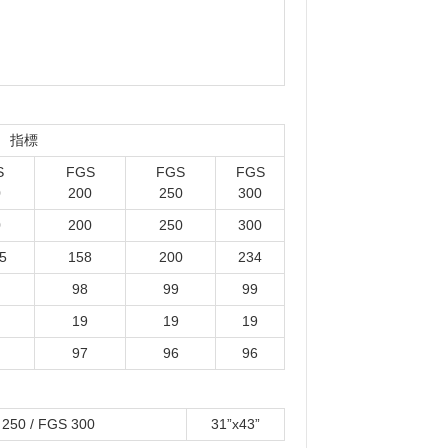
指標
S
FGS
FGS
FGS
0
20
0
25
0
30
0
0
200
250
300
5
158
200
234
98
99
99
19
19
19
97
96
96
 250 / FGS 300
31”x43”