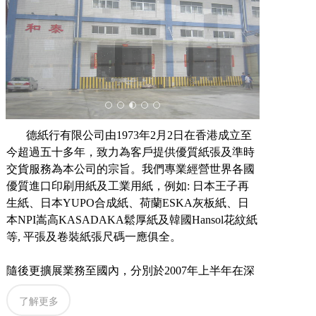
德紙行有限公司
由
1973
年
2
月
2
日在香港成立至
今超過五十多年，
致力為客戶提供優質紙張及準時
交貨服務為本公司的宗旨。我們專業經營世界各國
優質進口印刷用紙及工業用紙，例如: 日本王子再
生紙、日本
YUPO
合成紙、荷蘭
ESKA
灰板紙、日
本
NPI
嵩高
KASADAKA
鬆厚紙及韓國
Hansol
花紋紙
等, 平張及卷裝紙張尺碼一應俱全。
隨後更擴展業務至國內，分別於
2007
年上半年在深
圳龍崗區增設加工廠，內設分切機，提供卷筒代切
了解更多
平張、分條覆卷及轉廠等服務。以及於
2007
年下半