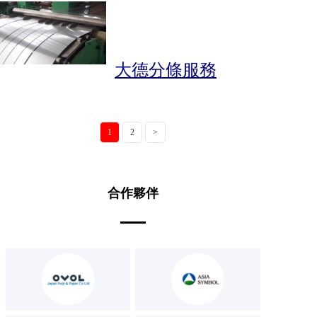
大德分條服務
1
2
>
合作夥伴