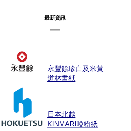
年在深圳保稅區內設立分公司「大德紙業（深圳）
有限公司」，提供人民幣交易。
最新資訊
另一方面，為了在印刷市場上獲得更好的競爭力，
®
我們一直致力環保及多元化發展， 更考獲
FSC
認
證。
大德紙行正是本著與時俱進的原則，在經過多年的
努力和探索，在業內能夠一直保持良好及穩定的發
永豐餘珍白及米黃
展，樹立了良好的企業形象。我們承諾將來亦會秉
承公司的宗旨，繼續為每一位客戶提供最優質的產
道林書紙
品及服務，於業界占一席之地。
日本北越
KINMARI啞粉紙