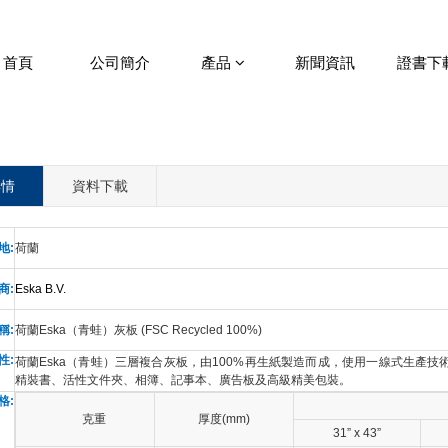
首頁
公司簡介
產品
新聞資訊
證書下
詳情
資料下載
地
:
荷蘭
商
:
Eska B.V.
稱
:
荷蘭
Eska
（青蛙）灰板
(FSC Recycled 100%)
性
:
荷蘭
Eska
（青蛙）三層複合灰板
，由
100%
再生紙製造而
成，使用一線式生產技
精裝書、活性文件夾、相簿、記事本、廣告板及高級精美包裝。
格
:
克重
厚度
(mm)
31”
x 43”