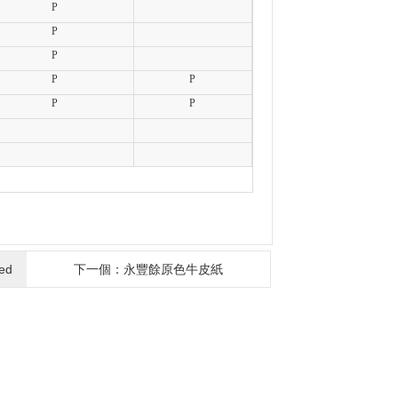
P
P
P
P
P
P
P
ed
下一個：永豐餘原色牛皮紙