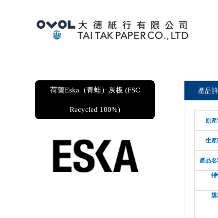
荷蘭Eska（青蛙）灰板 (FSC
產品
Recycled 100%)
原產
生產
產品名
特
規