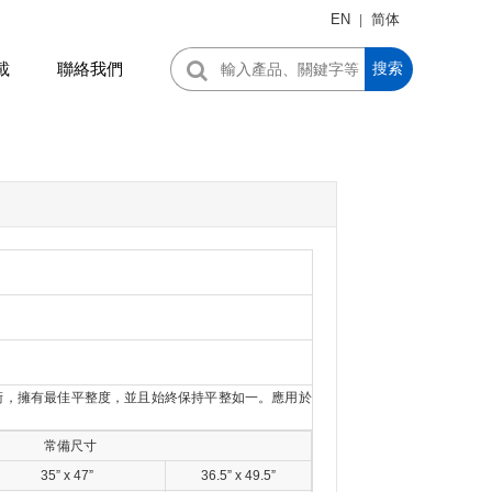
EN
简体
|
載
聯絡我們
搜索
術，擁有最佳平整度，並且始終保持平整如一。應用於
常備尺寸
35”
x 47”
36.5”
x 49.5”