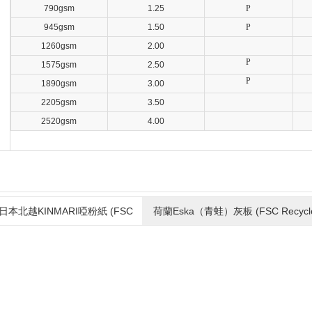
790gsm
1.25
P
945gsm
1.50
P
1260gsm
2.00
P
1575gsm
2.50
P
1890gsm
3.00
2205gsm
3.50
2520gsm
4.00
本北越KINMARI啞粉紙 (FSC
荷蘭Eska（青蛙）灰板 (FSC Recycl
Mix Credit)
100%)