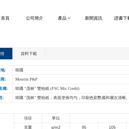
首頁
公司簡介
產品
新聞資訊
證書下
詳情
資料下載
地:
韓國
商:
Moorim P&P
名稱:
韓國
“
茂林
”
雙粉紙
(FSC Mix Credit)
性:
韓國
“
茂林
”
雙粉紙，表面塗佈均勻，印刷色彩艷麗和層次清晰
項目
單位
g/m2
95
105
克重