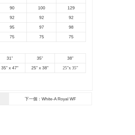
90
100
129
92
92
92
95
97
98
75
75
75
31”
35”
38”
35" x 47"
25" x 38"
25”x 35”
下一個：White-A Royal WF