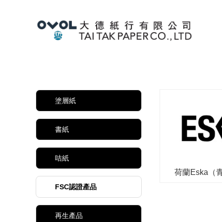
塗層紙
書紙
咭紙
荷蘭Eska（
(FSC R
FSC認證產品
再生產品