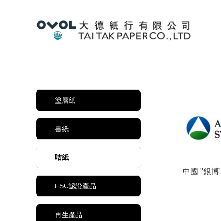
塗層紙
書紙
咭紙
中國 "銀博"
FSC認證產品
再生產品