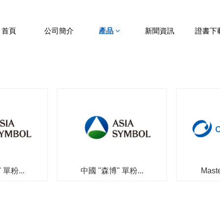
首頁
公司簡介
產品
新聞資訊
證書下
 單粉...
中國 "森博" 單粉...
Maste