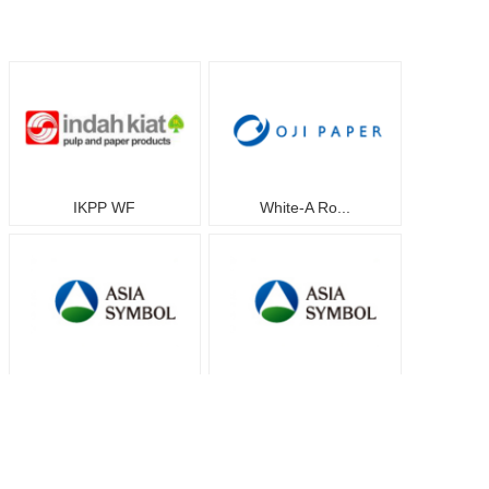
IKPP WF
White-A Ro...
Paperone W...
Enjoy WF