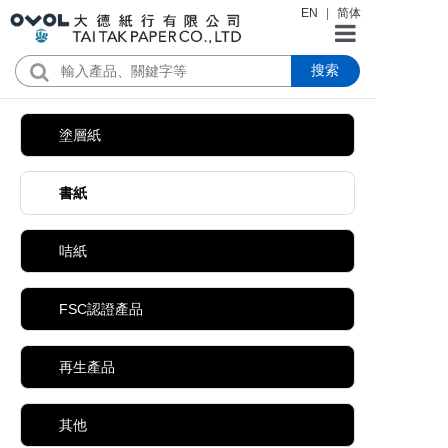
EN
|
简体
搜索
首頁
公司簡介
塗層紙
產品
書紙
新聞資訊
咭紙
證書下載
FSC認證產品
聯絡我們
再生產品
其他