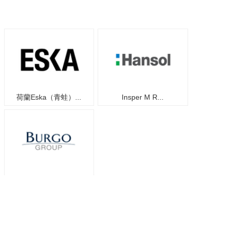
荷蘭Eska（青蛙）...
Insper M R...
Burgo Resp...