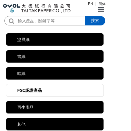
EN
|
简体
搜索
首頁
公司簡介
塗層紙
產品
書紙
新聞資訊
咭紙
證書下載
FSC認證產品
聯絡我們
再生產品
其他